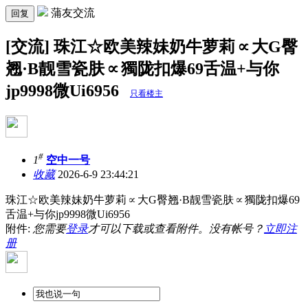
蒲友交流
回复
[交流] 珠江☆欧美辣妹奶牛萝莉∝大G臀
翘·B靓雪瓷肤∝獨陇扣爆69舌温+与你
jp9998微Ui6956
只看楼主
#
1
空中一号
收藏
2026-6-9 23:44:21
珠江☆欧美辣妹奶牛萝莉∝大G臀翘·B靓雪瓷肤∝獨陇扣爆69
舌温+与你jp9998微Ui6956
附件:
您需要
登录
才可以下载或查看附件。没有帐号？
立即注
册