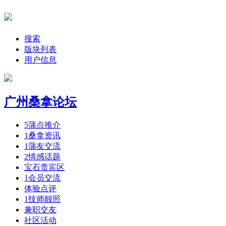
搜索
版块列表
用户信息
广州桑拿论坛
5
蒲点推介
1
桑拿资讯
1
蒲友交流
2
情感话题
宝石贵宾区
1
会员交流
体验点评
1
技师靓照
兼职交友
社区活动