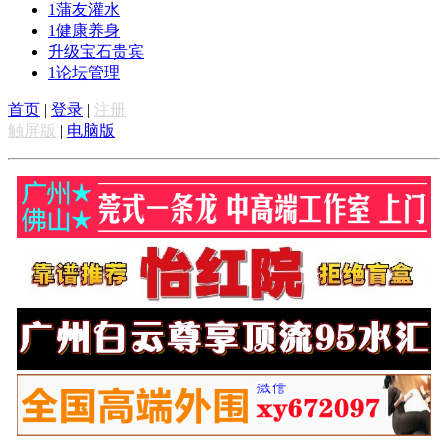
1
蒲友灌水
1
健康养身
升级宝石贵宾
1
论坛管理
首页
|
登录
|
注册
触屏版
|
电脑版