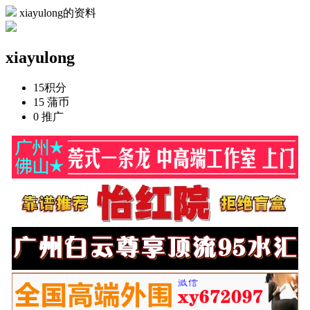
xiayulong的资料
xiayulong
15
积分
15
蒲币
0
推广