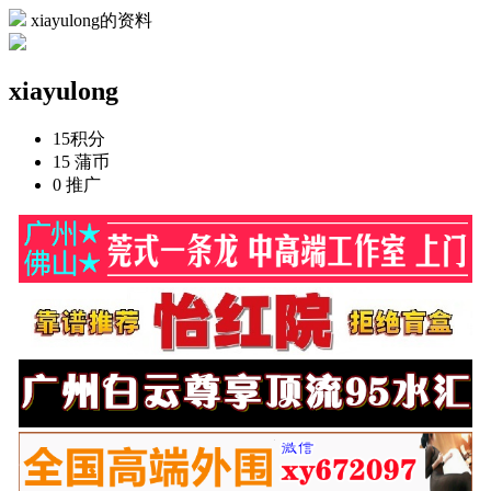
xiayulong的资料
xiayulong
15
积分
15
蒲币
0
推广