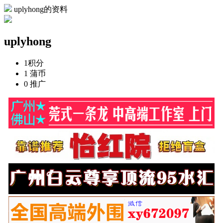
uplyhong的资料
uplyhong
1
积分
1
蒲币
0
推广